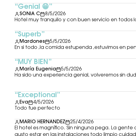
Genial 😁
SONIA C
8/5/2026
Hotel muy tranquilo y con buen servicio en todos 
Superb
Mardones
5/5/2026
En si todo ,la comida estupenda ,estuvimos en pe
MUY BIEN
María Eugenia
5/5/2026
Ha sido una experiencia genial, volveremos sin dud
Exceptional
Eva
4/5/2026
Todo fue perfecto
MARIO HERNANDEZ
25/4/2026
El hotel es magnífico. Sin ninguna pega. La gente
gusto estar en las instalaciones todo limpio cuida