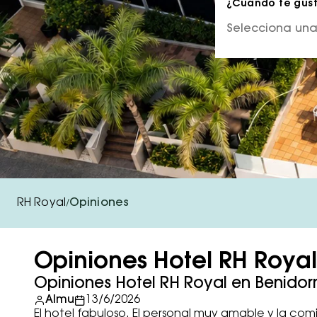
¿Cuándo te gusta
RH Royal
Opiniones
/
Opiniones Hotel RH Roya
Opiniones Hotel RH Royal en Benido
Almu
13/6/2026
El hotel fabuloso. El personal muy amable y la c