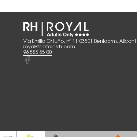
Vía Emilio Ortuño, nº 11 03501 Benidorm, Alican
royal@hotelesrh.com
96 585 35 00