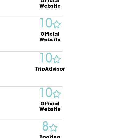
Official
Website
10
Official
Website
10
TripAdvisor
10
Official
Website
8
Booking