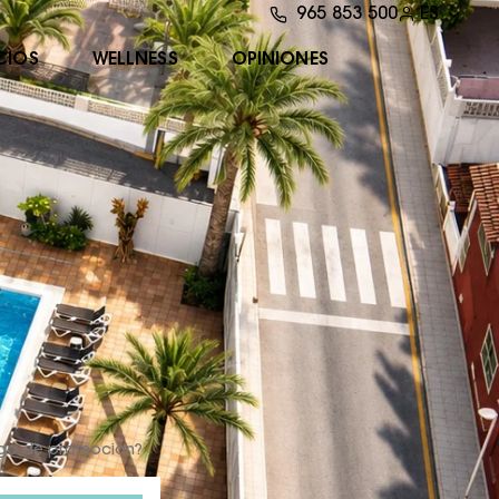
965 853 500
ES
CIOS
WELLNESS
OPINIONES
igo de promoción?