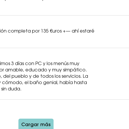
ión completa por 135 €uros +— ahí estaré
uimos 3 días con PC y los menús muy
dor amable, educado y muy simpático.
del pueblo y de todos los servicios. La
 cómodo, el baño genial, había hasta
sin duda.
Cargar más