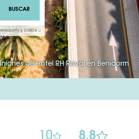
BUSCAR
 Benidorm y Calpe
iniones de Hotel RH Royal en Benidorm
10
8.8