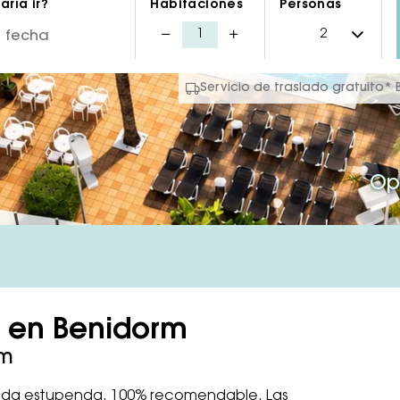
ría ir?
Habitaciones
Personas
Servicio de traslado gratuito*
Op
l en Benidorm
rm
omida estupenda. 100% recomendable. Las