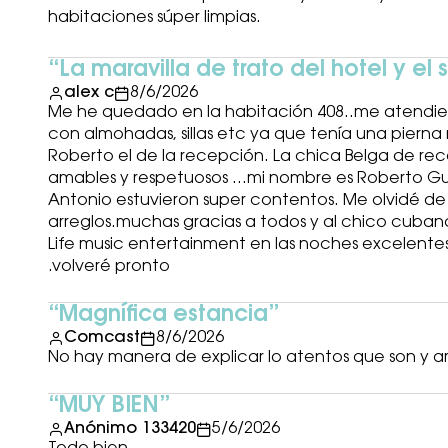
habitaciones súper limpias.
La maravilla de trato del hotel y el s
alex c
8/6/2026
Me he quedado en la habitación 408..me atendi
con almohadas, sillas etc ya que tenía una pierna 
Roberto el de la recepción. La chica Belga de rec
amables y respetuosos ...mi nombre es Roberto Gu
Antonio estuvieron super contentos. Me olvidé de 
arreglos.muchas gracias a todos y al chico cuban
Life music entertainment en las noches excelente
.volveré pronto
Magnífica estancia
Comcast
8/6/2026
No hay manera de explicar lo atentos que son y a
MUY BIEN
Anónimo 133420
5/6/2026